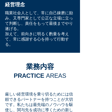
経営理念
職業社会人として、常に自己錬磨に励
み、又専門家として公正な立場に立っ
て判断し、責任をもって最後までやり
遂げる。
加えて、前向きに明るく酌量を考え
て、常に感謝する心を持って行動す
る。
​業務内容
PRACTICE
AREAS
厳しい経営環境を乗り切るためには信
頼できるパートナーを持つことが大切
です。私たちは最先端のノウハウを駆
使し、関与先を成功に導くための新し