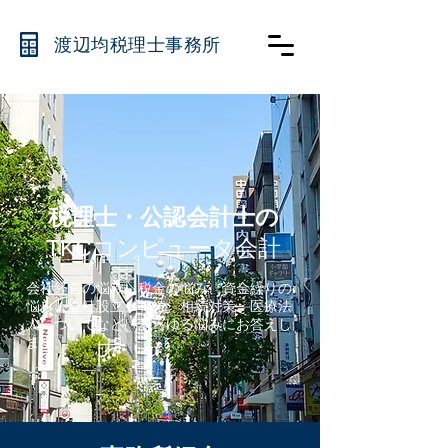
渡辺均税理士事務所
税理士・公認会計士の
TKCコンピュータ会計
​会社経営の悩み、税金の悩み、資金繰りの
悩み、会社設立、相続、相続対策、医療法
人についてなど、あらゆる悩みにお答えし
ます。